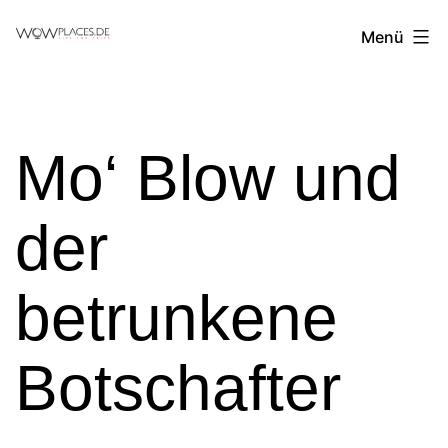
Zum
Reiseblog
Menü
Inhalt
WowPlaces.de
springen
Mo‘ Blow und
der
betrunkene
Botschafter