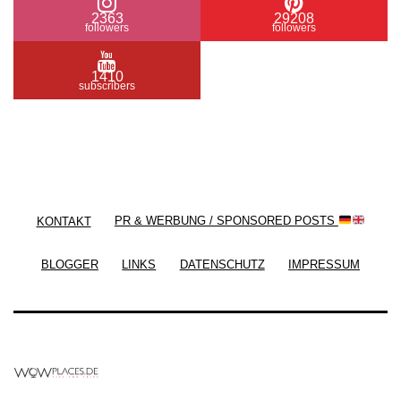
2363
29208
followers
followers
1410
subscribers
/ Free WordPress Plugins and WordPress Themes
by
Silicon Themes
. Join us right now!
KONTAKT
PR & WERBUNG / SPONSORED POSTS
BLOGGER
LINKS
DATENSCHUTZ
IMPRESSUM