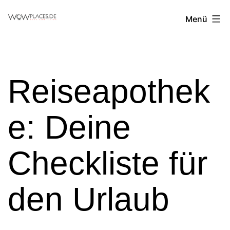
Zum
Reiseblog
Menü
Inhalt
WowPlaces.de
springen
Reiseapothek
e: Deine
Checkliste für
den Urlaub