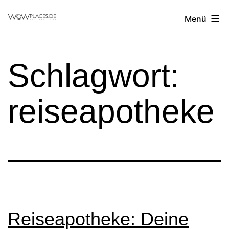
Zum
Reiseblog
Menü
Inhalt
WowPlaces.de
springen
Schlagwort:
reiseapotheke
Reiseapotheke: Deine