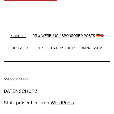
/ Free WordPress Plugins and WordPress Themes
by
Silicon Themes
. Join us right now!
KONTAKT
PR & WERBUNG / SPONSORED POSTS
BLOGGER
LINKS
DATENSCHUTZ
IMPRESSUM
DATENSCHUTZ
Stolz präsentiert von
WordPress
.