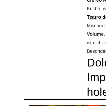
Küche, w
Teatro d
Mischung
Volume
,
ist nich
Besonder
Dol
Imp
hol