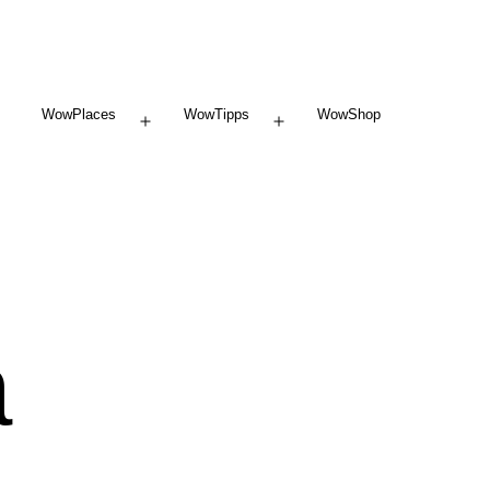
WowPlaces
WowTipps
WowShop
Menü
Menü
öffnen
öffnen
a