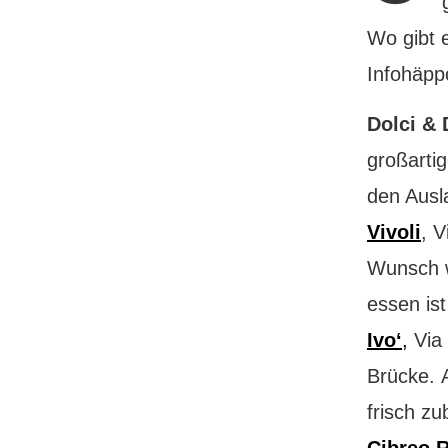
Wo gibt e
Infohäpp
Dolci & 
großartig
den Ausla
Vivoli
, V
Wunsch w
essen is
Ivo‘
,
Via 
Brücke. 
frisch z
Cibreo R