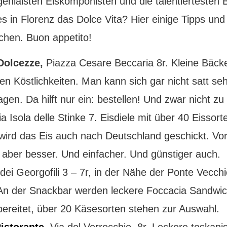
genialsten Eiskomponisten und die talentiertesten 
s in Florenz das Dolce Vita? Hier einige Tipps und
chen. Buon appetito!
Dolcezze,
Piazza Cesare Beccaria 8r. Kleine Bäcke
en Köstlichkeiten. Man kann sich gar nicht satt se
gen. Da hilft nur ein: bestellen! Und zwar nicht zu
ia Isola delle Stinke 7. Eisdiele mit über 40 Eissort
ird das Eis auch nach Deutschland geschickt. Vor
t aber besser. Und einfacher. Und günstiger auch.
dei Georgofili 3 – 7r, in der Nähe der Ponte Vecch
An der Snackbar werden leckere Foccacia Sandwi
ubereitet, über 20 Käsesorten stehen zur Auswahl.
istorante
, Via del Verrocchio, 8r. Leckere toskani