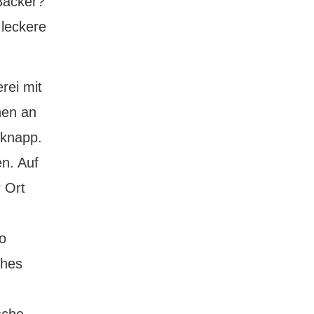
Bäcker?
 leckere
rei mit
hen an
 knapp.
en. Auf
 Ort
io
ches
sche