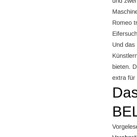
und zwei 
Maschinen
Romeo tri
Eifersuc
Und das 
Künstler
bieten. 
extra für
Das
BEL
Vorgeles