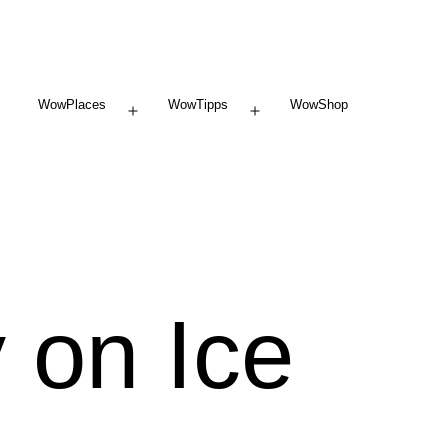
WowPlaces
WowTipps
WowShop
Menü
Menü
öffnen
öffnen
 on Ice