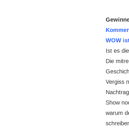
Gewinne
Kommenta
WOW is
Ist es d
Die mitr
Geschich
Vergiss 
Nachtrag
Show noc
warum de
schreibe