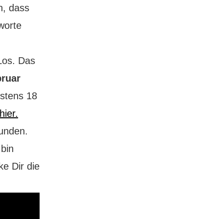
n, dass
worte
Los. Das
bruar
stens 18
hier.
eunden.
 bin
e Dir die