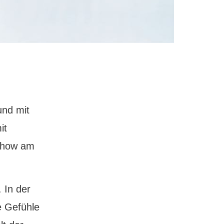
und mit
it
 Show am
 In der
e Gefühle