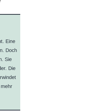
e
t. Eine
en. Doch
n. Sie
er. Die
erwindet
s mehr