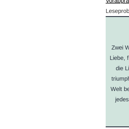
Vorabprä
Leseprob
Zwei W
Liebe, 
die L
triump
Welt be
jedes