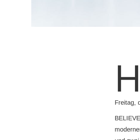
Freitag, 
B
ELIEVE 
modernen