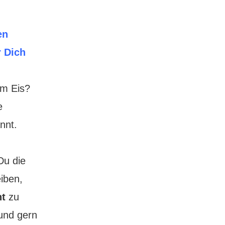
en
r Dich
em Eis?
e
nnt.
u die
iben,
ht
zu
und gern