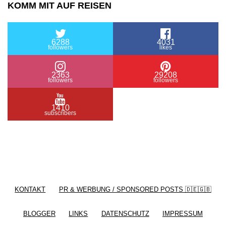
KOMM MIT AUF REISEN
6288
4031
followers
likes
2363
29208
followers
followers
1410
subscribers
/ Free WordPress Plugins and WordPress Themes
by
Silicon Themes
. Join us right now!
KONTAKT
PR & WERBUNG / SPONSORED POSTS 🇩🇪🇬🇧
BLOGGER
LINKS
DATENSCHUTZ
IMPRESSUM