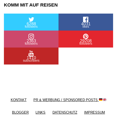
KOMM MIT AUF REISEN
6288
4031
followers
likes
2363
29208
followers
followers
1410
subscribers
/ Free WordPress Plugins and WordPress Themes
by
Silicon Themes
. Join us right now!
KONTAKT
PR & WERBUNG / SPONSORED POSTS
BLOGGER
LINKS
DATENSCHUTZ
IMPRESSUM