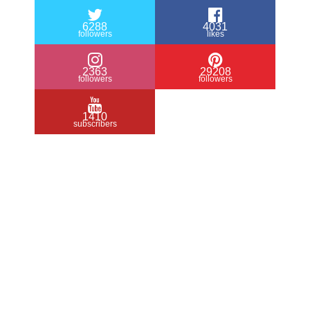
6288
4031
followers
likes
2363
29208
followers
followers
1410
subscribers
/ Free WordPress Plugins and WordPress
Themes by
Silicon Themes
. Join us right
now!