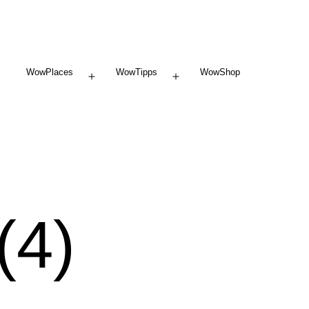
WowPlaces
WowTipps
WowShop
Menü
Menü
öffnen
öffnen
(4)