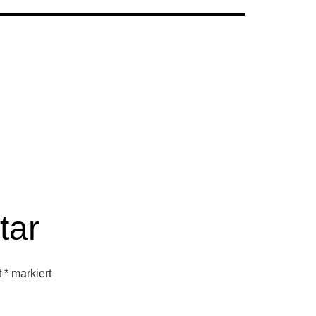
tar
t
*
markiert