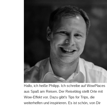
Hallo, ich heiße Philipp. Ich schreibe auf WowPlaces
aus Spaß am Reisen. Der Reiseblog stellt Orte mit
Wow-Effekt vor. Dazu gibt’s Tips for Trips, die
weiterhelfen und inspirieren. Es ist schön, von Dir