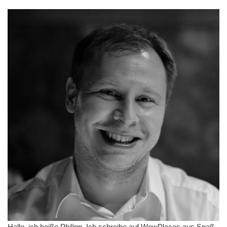
Hallo, ich heiße Philipp. Ich schreibe auf WowPlaces aus Spaß