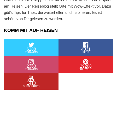
am Reisen. Der Reiseblog stellt Orte mit Wow-Effekt vor. Dazu
gibt’s Tips for Trips, die weiterhelfen und inspirieren. Es ist
schön, von Dir gelesen zu werden.
KOMM MIT AUF REISEN
6288
4031
followers
likes
2363
29208
followers
followers
1410
subscribers
/ Free WordPress Plugins and WordPress Themes