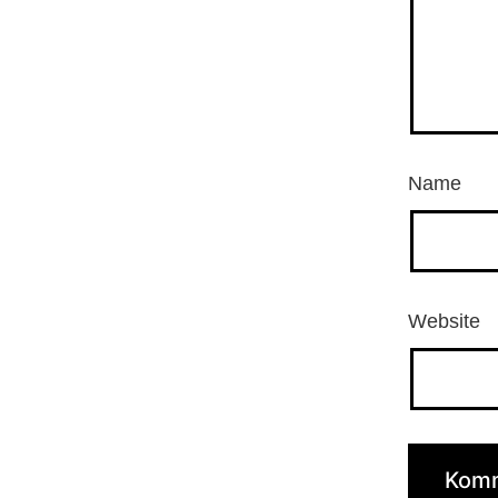
Name
Website