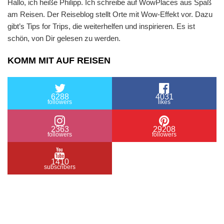
Hallo, ich heiße Philipp. Ich schreibe auf WowPlaces aus Spaß
am Reisen. Der Reiseblog stellt Orte mit Wow-Effekt vor. Dazu
gibt’s Tips for Trips, die weiterhelfen und inspirieren. Es ist
schön, von Dir gelesen zu werden.
KOMM MIT AUF REISEN
6288
4031
followers
likes
2363
29208
followers
followers
1410
subscribers
/ Free WordPress Plugins and WordPress Themes