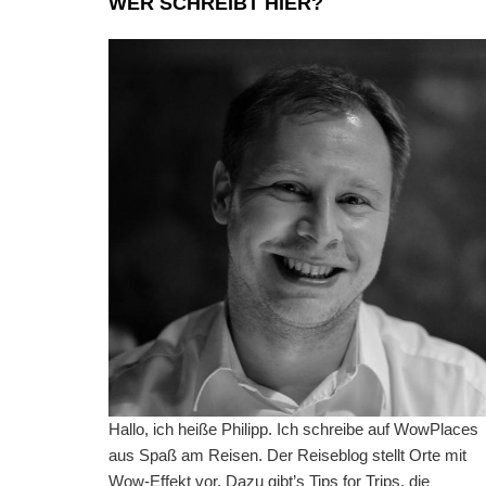
WER SCHREIBT HIER?
Hallo, ich heiße Philipp. Ich schreibe auf WowPlaces
aus Spaß am Reisen. Der Reiseblog stellt Orte mit
Wow-Effekt vor. Dazu gibt’s Tips for Trips, die