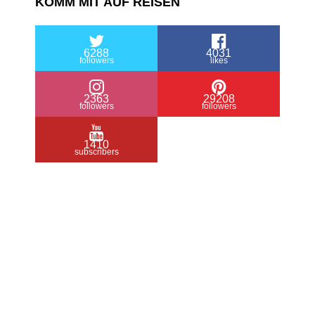
KOMM MIT AUF REISEN
6288
4031
followers
likes
2363
29208
followers
followers
1410
subscribers
/ Free WordPress Plugins and WordPress
Themes by
Silicon Themes
. Join us right
now!