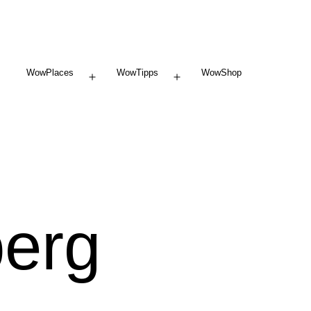
WowPlaces
WowTipps
WowShop
Menü
Menü
öffnen
öffnen
berg