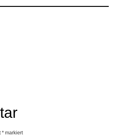
tar
t
*
markiert