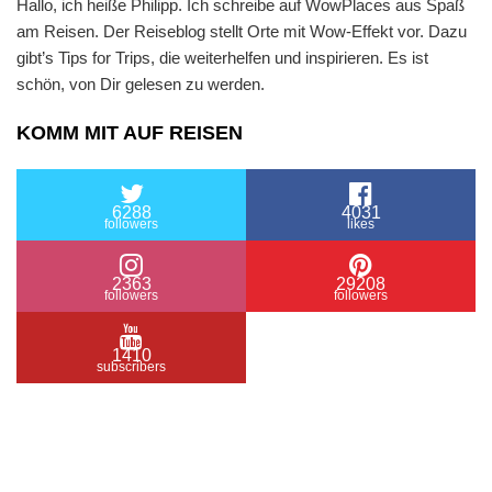
Hallo, ich heiße Philipp. Ich schreibe auf WowPlaces aus Spaß
am Reisen. Der Reiseblog stellt Orte mit Wow-Effekt vor. Dazu
gibt’s Tips for Trips, die weiterhelfen und inspirieren. Es ist
schön, von Dir gelesen zu werden.
KOMM MIT AUF REISEN
6288
4031
followers
likes
2363
29208
followers
followers
1410
subscribers
/ Free WordPress Plugins and WordPress Themes