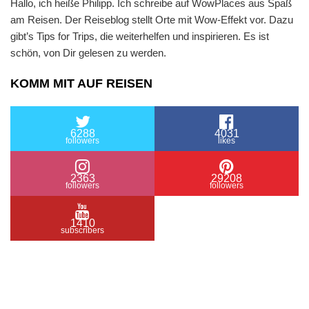
Hallo, ich heiße Philipp. Ich schreibe auf WowPlaces aus Spaß
am Reisen. Der Reiseblog stellt Orte mit Wow-Effekt vor. Dazu
gibt’s Tips for Trips, die weiterhelfen und inspirieren. Es ist
schön, von Dir gelesen zu werden.
KOMM MIT AUF REISEN
6288
4031
followers
likes
2363
29208
followers
followers
1410
subscribers
/ Free WordPress Plugins and WordPress Themes