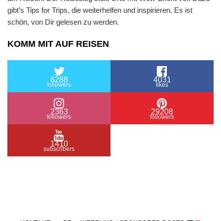
gibt’s Tips for Trips, die weiterhelfen und inspirieren. Es ist
schön, von Dir gelesen zu werden.
KOMM MIT AUF REISEN
6288
4031
followers
likes
2363
29208
followers
followers
1410
subscribers
/ Free WordPress Plugins and WordPress Themes
by
Silicon Themes
. Join us right now!