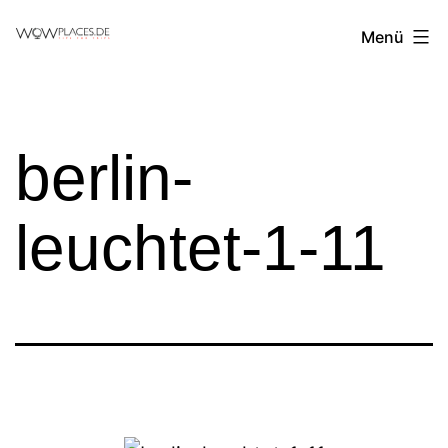
Zum
Reiseblog
Menü
Inhalt
WowPlaces.de
springen
berlin-
leuchtet-1-11