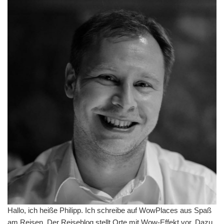
Hallo, ich heiße Philipp. Ich schreibe auf WowPlaces aus Spaß
am Reisen. Der Reiseblog stellt Orte mit Wow-Effekt vor. Dazu