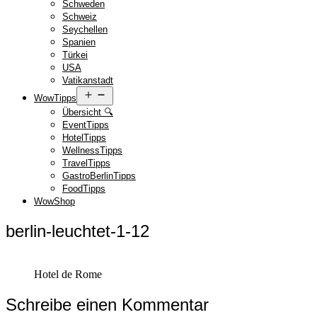
Schweden
Schweiz
Seychellen
Spanien
Türkei
USA
Vatikanstadt
Menü
WowTipps
öffnen
Übersicht 🔍
EventTipps
HotelTipps
WellnessTipps
TravelTipps
GastroBerlinTipps
FoodTipps
WowShop
berlin-leuchtet-1-12
Hotel de Rome
Schreibe einen Kommentar