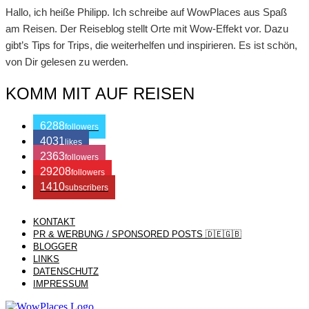
Hallo, ich heiße Philipp. Ich schreibe auf WowPlaces aus Spaß
am Reisen. Der Reiseblog stellt Orte mit Wow-Effekt vor. Dazu
gibt’s Tips for Trips, die weiterhelfen und inspirieren. Es ist schön,
von Dir gelesen zu werden.
KOMM MIT AUF REISEN
6288
followers
4031
likes
2363
followers
29208
followers
1410
subscribers
KONTAKT
/ Free WordPress Plugins and WordPress Themes by
Silicon
PR & WERBUNG / SPONSORED POSTS 🇩🇪🇬🇧
BLOGGER
LINKS
Themes
. Join us right now!
DATENSCHUTZ
IMPRESSUM