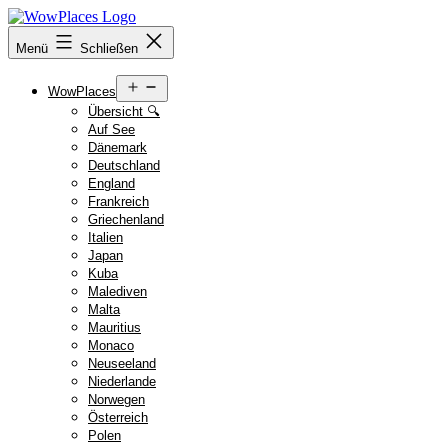
Zum
Inhalt
Reiseblog
Menü
Schließen
springen
WowPlaces.de
Menü
WowPlaces
öffnen
Übersicht 🔍
Auf See
Dänemark
Deutschland
England
Frankreich
Griechenland
Italien
Japan
Kuba
Malediven
Malta
Mauritius
Monaco
Neuseeland
Niederlande
Norwegen
Österreich
Polen