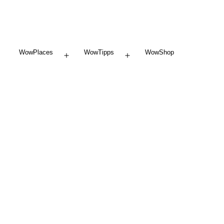
WowPlaces
WowTipps
WowShop
Menü
Menü
öffnen
öffnen