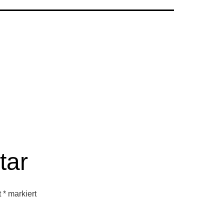
tar
t
*
markiert