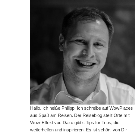
Hallo, ich heiße Philipp. Ich schreibe auf WowPlaces
aus Spaß am Reisen. Der Reiseblog stellt Orte mit
Wow-Effekt vor. Dazu gibt’s Tips for Trips, die
weiterhelfen und inspirieren. Es ist schön, von Dir