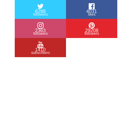
6288
4031
followers
likes
2363
29208
followers
followers
1410
subscribers
/ Free WordPress Plugins and WordPress
Themes by
Silicon Themes
. Join us right
now!