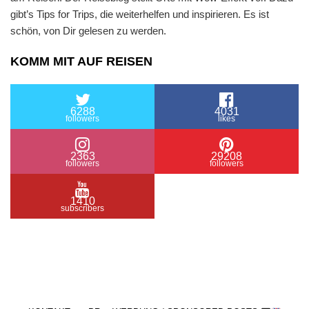
gibt’s Tips for Trips, die weiterhelfen und inspirieren. Es ist
schön, von Dir gelesen zu werden.
KOMM MIT AUF REISEN
6288
4031
followers
likes
2363
29208
followers
followers
1410
subscribers
/ Free WordPress Plugins and WordPress Themes
by
Silicon Themes
. Join us right now!