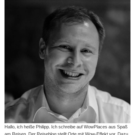
Hallo, ich heiße Philipp. Ich schreibe auf WowPlaces aus Spaß
am Reisen. Der Reiseblog stellt Orte mit Wow-Effekt vor. Dazu