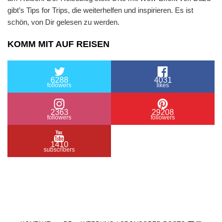
gibt’s Tips for Trips, die weiterhelfen und inspirieren. Es ist
schön, von Dir gelesen zu werden.
KOMM MIT AUF REISEN
6288
4031
followers
likes
2363
29208
followers
followers
1410
subscribers
/ Free WordPress Plugins and WordPress Themes
by
Silicon Themes
. Join us right now!