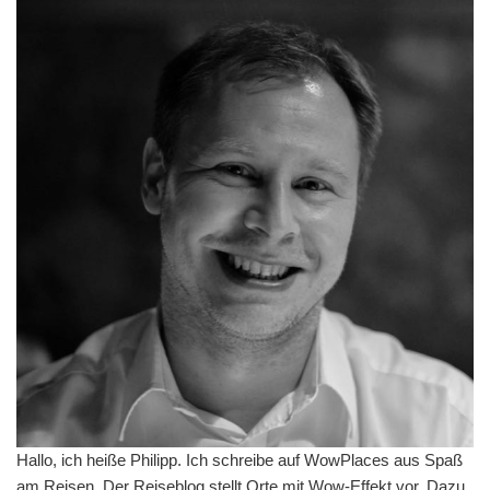
Hallo, ich heiße Philipp. Ich schreibe auf WowPlaces aus Spaß
am Reisen. Der Reiseblog stellt Orte mit Wow-Effekt vor. Dazu