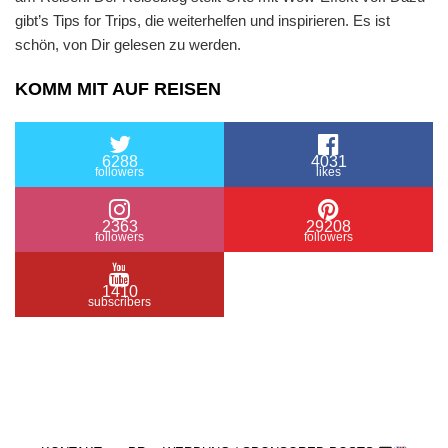
gibt’s Tips for Trips, die weiterhelfen und inspirieren. Es ist
schön, von Dir gelesen zu werden.
KOMM MIT AUF REISEN
6288
4031
followers
likes
2363
29208
followers
followers
1410
subscribers
/ Free WordPress Plugins and WordPress Themes
by
Silicon Themes
. Join us right now!