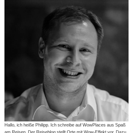
Hallo, ich heiße Philipp. Ich schreibe auf WowPlaces aus Spaß
am Reisen. Der Reiseblog stellt Orte mit Wow-Effekt vor. Dazu