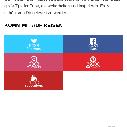
gibt’s Tips for Trips, die weiterhelfen und inspirieren. Es ist
schön, von Dir gelesen zu werden.
KOMM MIT AUF REISEN
6288
4031
followers
likes
2363
29208
followers
followers
1410
subscribers
/ Free WordPress Plugins and WordPress Themes
by
Silicon Themes
. Join us right now!