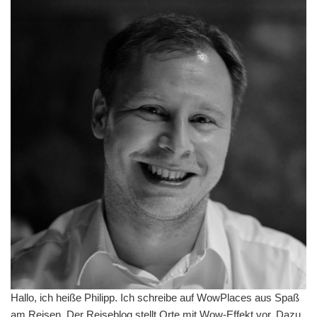
Hallo, ich heiße Philipp. Ich schreibe auf WowPlaces aus Spaß
am Reisen. Der Reiseblog stellt Orte mit Wow-Effekt vor. Dazu