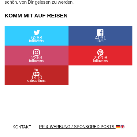
schön, von Dir gelesen zu werden.
KOMM MIT AUF REISEN
6288
4031
followers
likes
2363
29208
followers
followers
1410
subscribers
/ Free WordPress Plugins and WordPress Themes
by
Silicon Themes
. Join us right now!
KONTAKT
PR & WERBUNG / SPONSORED POSTS