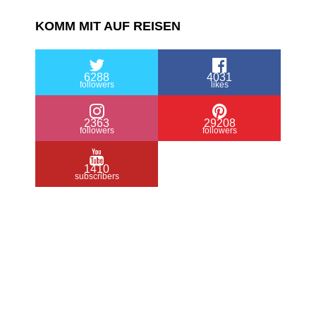
KOMM MIT AUF REISEN
6288
4031
followers
likes
2363
29208
followers
followers
1410
subscribers
/ Free WordPress Plugins and WordPress
Themes by
Silicon Themes
. Join us right