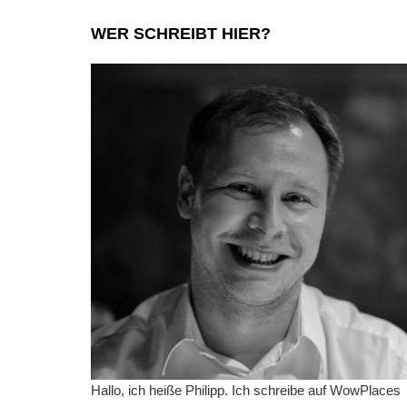
WER SCHREIBT HIER?
Hallo, ich heiße Philipp. Ich schreibe auf WowPlaces