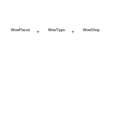
WowPlaces
WowTipps
WowShop
Menü
Menü
öffnen
öffnen