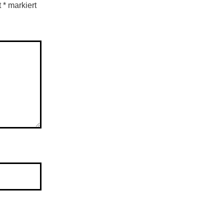
t
*
markiert