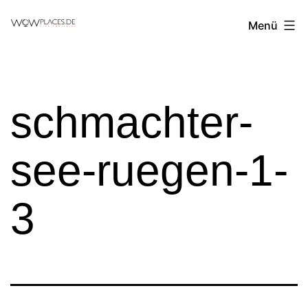
Zum
Reiseblog
Menü
Inhalt
WowPlaces.de
springen
schmachter-
see-ruegen-1-
3