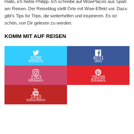
Hallo, ich heiße Philipp. Ich schreibe auf WowPlaces aus Spaß
am Reisen. Der Reiseblog stellt Orte mit Wow-Effekt vor. Dazu
gibt’s Tips for Trips, die weiterhelfen und inspirieren. Es ist
schön, von Dir gelesen zu werden.
KOMM MIT AUF REISEN
6288
4031
followers
likes
2363
29208
followers
followers
1410
subscribers
/ Free WordPress Plugins and WordPress Themes