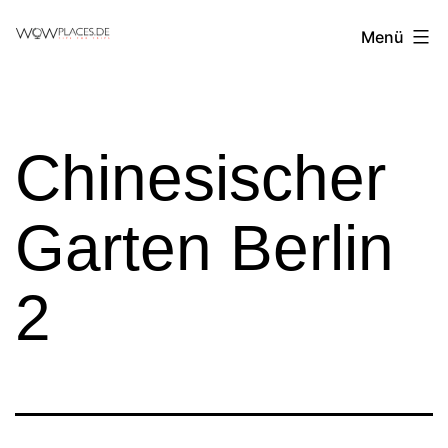
Zum
Reiseblog
Menü
Inhalt
WowPlaces.de
springen
Chinesischer
Garten Berlin
2