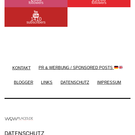
followers
followers
1410
subscribers
/ Free WordPress Plugins and WordPress Themes
by
Silicon Themes
. Join us right now!
KONTAKT
PR & WERBUNG / SPONSORED POSTS
BLOGGER
LINKS
DATENSCHUTZ
IMPRESSUM
DATENSCHUTZ