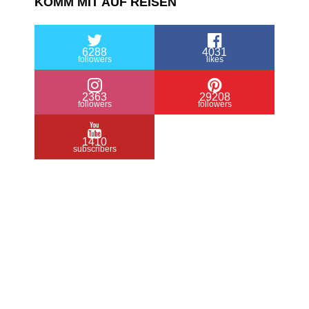
KOMM MIT AUF REISEN
6288
4031
followers
likes
2363
29208
followers
followers
1410
subscribers
/ Free WordPress Plugins and WordPress
Themes by
Silicon Themes
. Join us right
now!