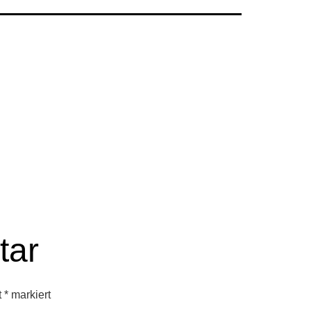
tar
t
*
markiert