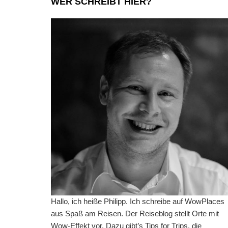
WER SCHREIBT HIER?
Hallo, ich heiße Philipp. Ich schreibe auf WowPlaces
aus Spaß am Reisen. Der Reiseblog stellt Orte mit
Wow-Effekt vor. Dazu gibt’s Tips for Trips, die