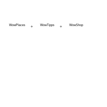
WowPlaces
WowTipps
WowShop
Menü
Menü
öffnen
öffnen