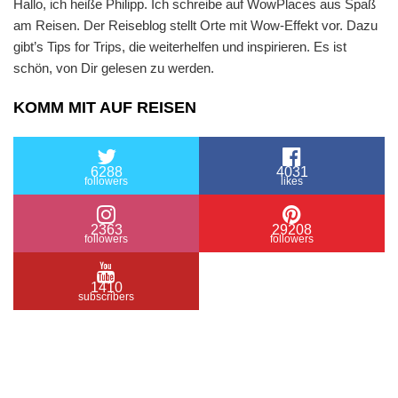
Hallo, ich heiße Philipp. Ich schreibe auf WowPlaces aus Spaß
am Reisen. Der Reiseblog stellt Orte mit Wow-Effekt vor. Dazu
gibt’s Tips for Trips, die weiterhelfen und inspirieren. Es ist
schön, von Dir gelesen zu werden.
KOMM MIT AUF REISEN
6288
4031
followers
likes
2363
29208
followers
followers
1410
subscribers
/ Free WordPress Plugins and WordPress Themes