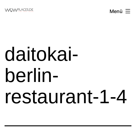
Zum
Reiseblog
Menü
Inhalt
WowPlaces.de
springen
daitokai-
berlin-
restaurant-1-4