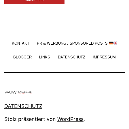
/ Free WordPress Plugins and WordPress Themes
by
Silicon Themes
. Join us right now!
KONTAKT
PR & WERBUNG / SPONSORED POSTS
BLOGGER
LINKS
DATENSCHUTZ
IMPRESSUM
DATENSCHUTZ
Stolz präsentiert von
WordPress
.