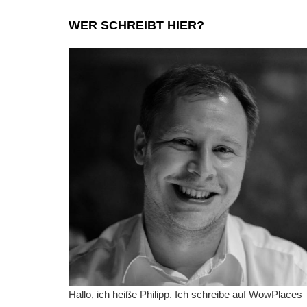
WER SCHREIBT HIER?
Hallo, ich heiße Philipp. Ich schreibe auf WowPlaces