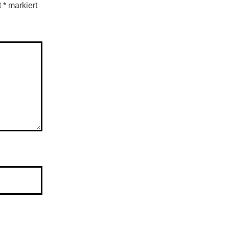
t
*
markiert