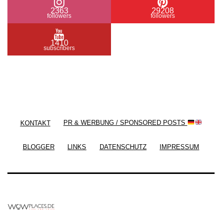
2363
29208
followers
followers
1410
subscribers
/ Free WordPress Plugins and WordPress Themes
by
Silicon Themes
. Join us right now!
KONTAKT
PR & WERBUNG / SPONSORED POSTS
BLOGGER
LINKS
DATENSCHUTZ
IMPRESSUM