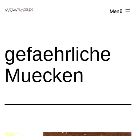
Zum
Reiseblog
Menü
Inhalt
WowPlaces.de
springen
gefaehrliche
Muecken