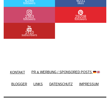
6288
4031
followers
likes
2363
29208
followers
followers
1410
subscribers
/ Free WordPress Plugins and WordPress Themes
by
Silicon Themes
. Join us right now!
KONTAKT
PR & WERBUNG / SPONSORED POSTS
BLOGGER
LINKS
DATENSCHUTZ
IMPRESSUM