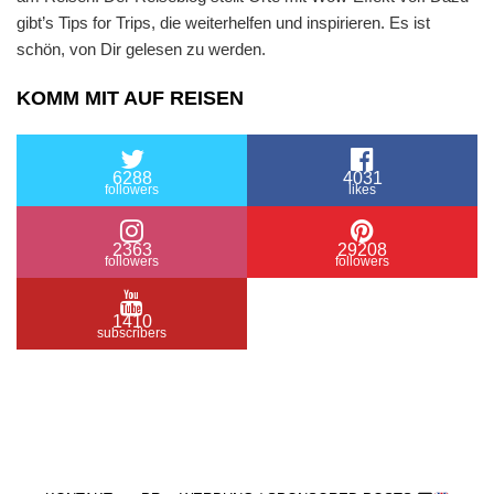
gibt’s Tips for Trips, die weiterhelfen und inspirieren. Es ist
schön, von Dir gelesen zu werden.
KOMM MIT AUF REISEN
6288
4031
followers
likes
2363
29208
followers
followers
1410
subscribers
/ Free WordPress Plugins and WordPress Themes
by
Silicon Themes
. Join us right now!