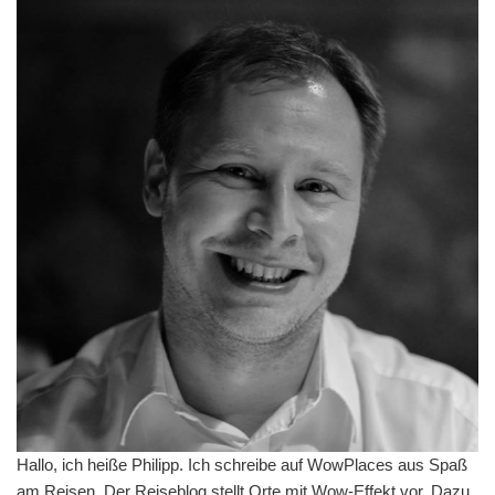
Hallo, ich heiße Philipp. Ich schreibe auf WowPlaces aus Spaß
am Reisen. Der Reiseblog stellt Orte mit Wow-Effekt vor. Dazu