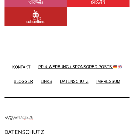
followers
followers
1410
subscribers
/ Free WordPress Plugins and WordPress Themes
by
Silicon Themes
. Join us right now!
KONTAKT
PR & WERBUNG / SPONSORED POSTS
BLOGGER
LINKS
DATENSCHUTZ
IMPRESSUM
DATENSCHUTZ