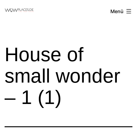
Zum
Reiseblog
Menü
Inhalt
WowPlaces.de
springen
House of
small wonder
– 1 (1)