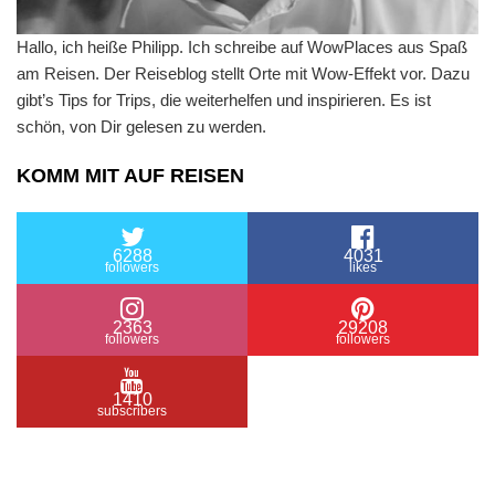
Hallo, ich heiße Philipp. Ich schreibe auf WowPlaces aus Spaß
am Reisen. Der Reiseblog stellt Orte mit Wow-Effekt vor. Dazu
gibt’s Tips for Trips, die weiterhelfen und inspirieren. Es ist
schön, von Dir gelesen zu werden.
KOMM MIT AUF REISEN
6288
4031
followers
likes
2363
29208
followers
followers
1410
subscribers
/ Free WordPress Plugins and WordPress Themes