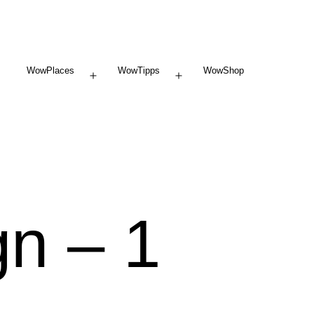
WowPlaces
WowTipps
WowShop
Menü
Menü
öffnen
öffnen
n – 1