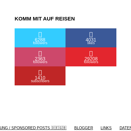
KOMM MIT AUF REISEN
6288
4031
followers
likes
2363
29208
followers
followers
1410
subscribers
/ Free WordPress Plugins and WordPress
Themes by
Silicon Themes
. Join us right
UNG / SPONSORED POSTS 🇩🇪🇬🇧
BLOGGER
LINKS
DATE