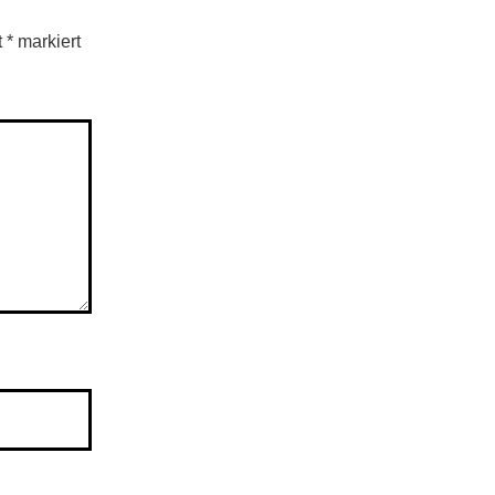
t
*
markiert