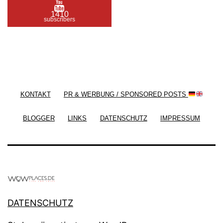
1410
subscribers
/ Free WordPress Plugins and WordPress Themes
by
Silicon Themes
. Join us right now!
KONTAKT
PR & WERBUNG / SPONSORED POSTS
BLOGGER
LINKS
DATENSCHUTZ
IMPRESSUM
DATENSCHUTZ