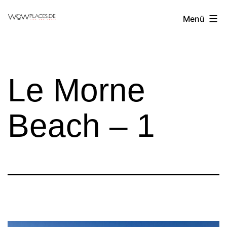
Zum
Reiseblog
Menü
Inhalt
WowPlaces.de
springen
Le Morne
Beach – 1