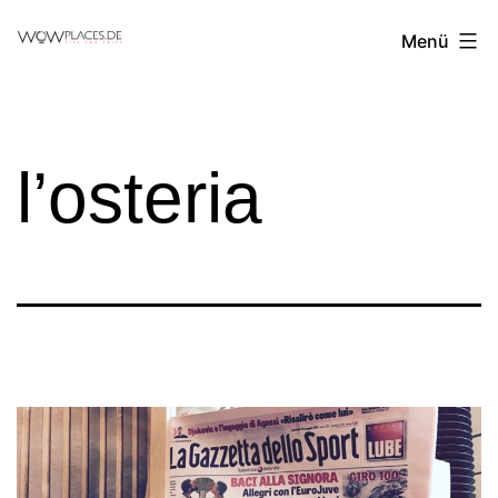
Zum
Reiseblog
Menü
Inhalt
WowPlaces.de
springen
l’osteria