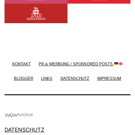
1410
subscribers
/ Free WordPress Plugins and WordPress Themes
by
Silicon Themes
. Join us right now!
KONTAKT
PR & WERBUNG / SPONSORED POSTS
BLOGGER
LINKS
DATENSCHUTZ
IMPRESSUM
DATENSCHUTZ