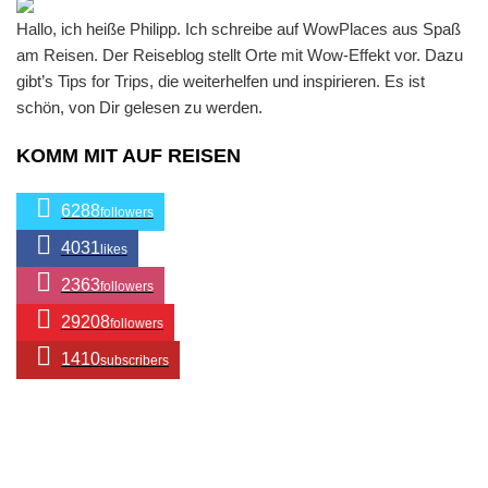
Hallo, ich heiße Philipp. Ich schreibe auf WowPlaces aus Spaß
am Reisen. Der Reiseblog stellt Orte mit Wow-Effekt vor. Dazu
gibt’s Tips for Trips, die weiterhelfen und inspirieren. Es ist
schön, von Dir gelesen zu werden.
KOMM MIT AUF REISEN
6288
followers
4031
likes
2363
followers
29208
followers
1410
subscribers
/ Free WordPress Plugins and WordPress Themes