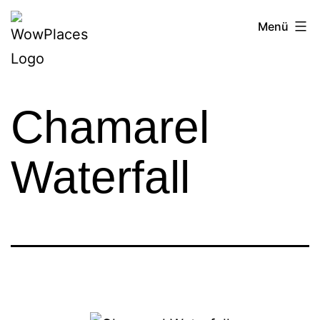
Zum
Reiseblog
Menü
Inhalt
WowPlaces.de
springen
Chamarel
Waterfall