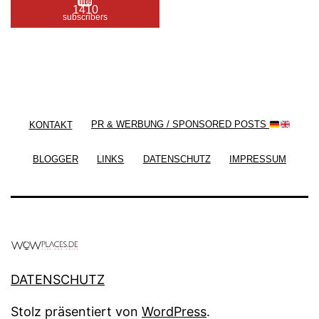
1410
subscribers
/ Free WordPress Plugins and WordPress Themes
by
Silicon Themes
. Join us right now!
KONTAKT
PR & WERBUNG / SPONSORED POSTS
BLOGGER
LINKS
DATENSCHUTZ
IMPRESSUM
DATENSCHUTZ
Stolz präsentiert von
WordPress
.