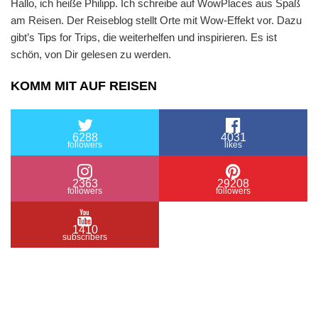
Hallo, ich heiße Philipp. Ich schreibe auf WowPlaces aus Spaß
am Reisen. Der Reiseblog stellt Orte mit Wow-Effekt vor. Dazu
gibt’s Tips for Trips, die weiterhelfen und inspirieren. Es ist
schön, von Dir gelesen zu werden.
KOMM MIT AUF REISEN
6288
4031
followers
likes
2363
29208
followers
followers
1410
subscribers
/ Free WordPress Plugins and WordPress Themes