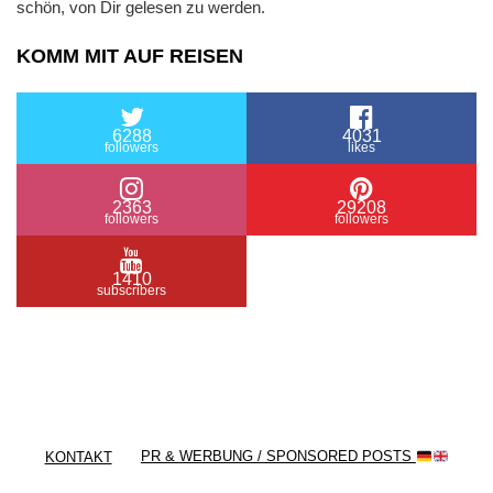
schön, von Dir gelesen zu werden.
KOMM MIT AUF REISEN
6288
4031
followers
likes
2363
29208
followers
followers
1410
subscribers
/ Free WordPress Plugins and WordPress Themes
by
Silicon Themes
. Join us right now!
KONTAKT
PR & WERBUNG / SPONSORED POSTS