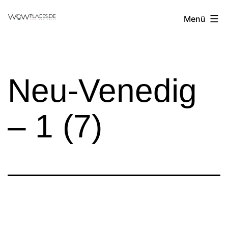
Zum
Reiseblog
Menü
Inhalt
WowPlaces.de
springen
Neu-Venedig
– 1 (7)