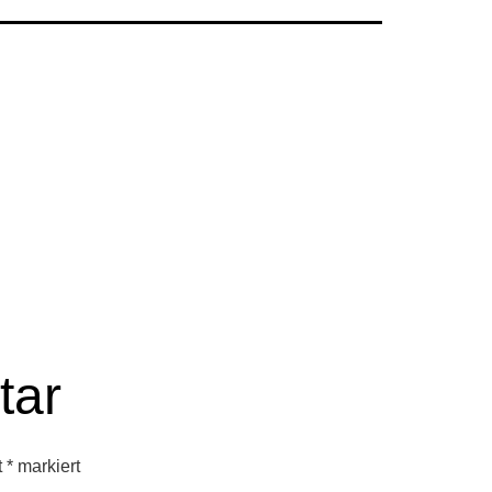
tar
t
*
markiert