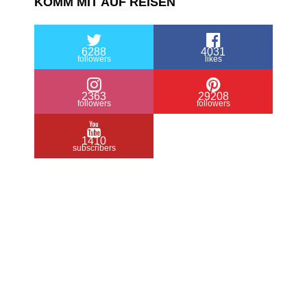
KOMM MIT AUF REISEN
6288
4031
followers
likes
2363
29208
followers
followers
1410
subscribers
/ Free WordPress Plugins and WordPress
Themes by
Silicon Themes
. Join us right
now!