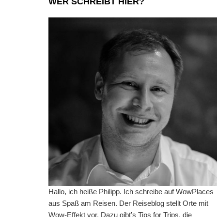
WER SCHREIBT HIER?
Hallo, ich heiße Philipp. Ich schreibe auf WowPlaces
aus Spaß am Reisen. Der Reiseblog stellt Orte mit
Wow-Effekt vor. Dazu gibt’s Tips for Trips, die