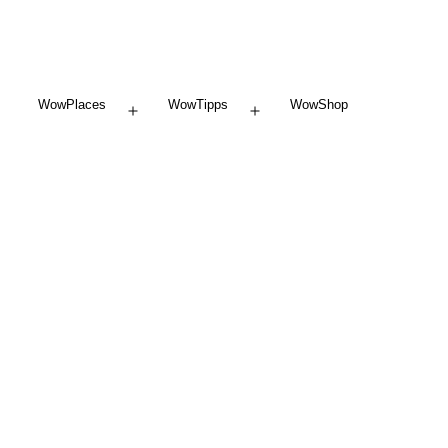
WowPlaces
WowTipps
WowShop
Menü
Menü
öffnen
öffnen