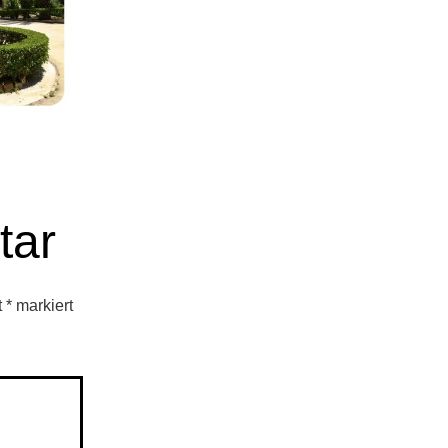
tar
t
*
markiert