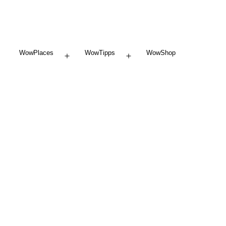
WowPlaces
WowTipps
WowShop
Menü
Menü
öffnen
öffnen