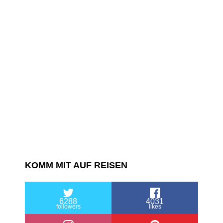
KOMM MIT AUF REISEN
6288
4031
followers
likes