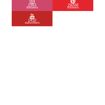
2363
29208
followers
followers
1410
subscribers
/ Free WordPress Plugins and WordPress
Themes by
Silicon Themes
. Join us right
now!