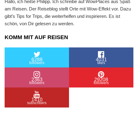
Hallo, ich heiße Philipp. Ich schreibe auf WowPlaces aus Spaß
am Reisen. Der Reiseblog stellt Orte mit Wow-Effekt vor. Dazu
gibt’s Tips for Trips, die weiterhelfen und inspirieren. Es ist
schön, von Dir gelesen zu werden.
KOMM MIT AUF REISEN
6288
4031
followers
likes
2363
29208
followers
followers
1410
subscribers
/ Free WordPress Plugins and WordPress Themes