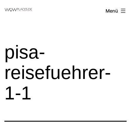
Zum
Reiseblog
Menü
Inhalt
WowPlaces.de
springen
pisa-
reisefuehrer-
1-1