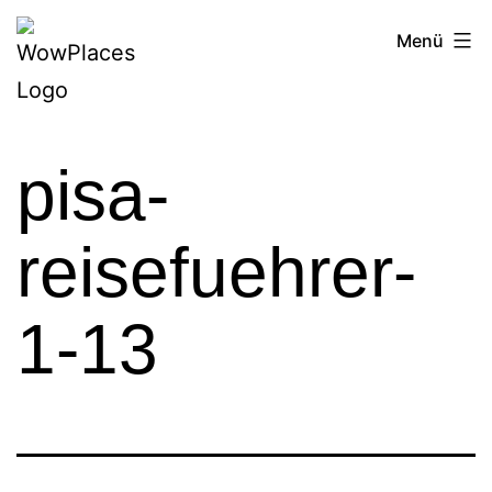
Zum
Reiseblog
Menü
Inhalt
WowPlaces.de
springen
pisa-
reisefuehrer-
1-13