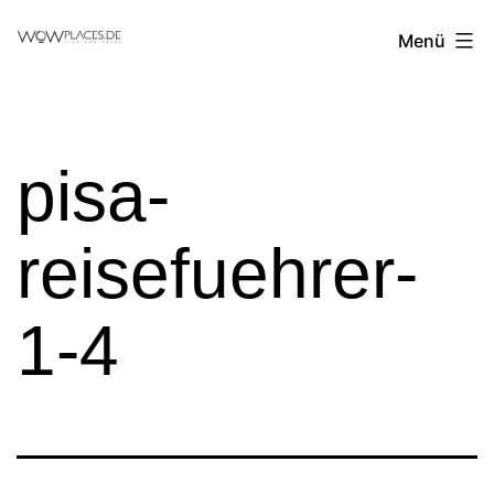
Zum
Reiseblog
Menü
Inhalt
WowPlaces.de
springen
pisa-
reisefuehrer-
1-4