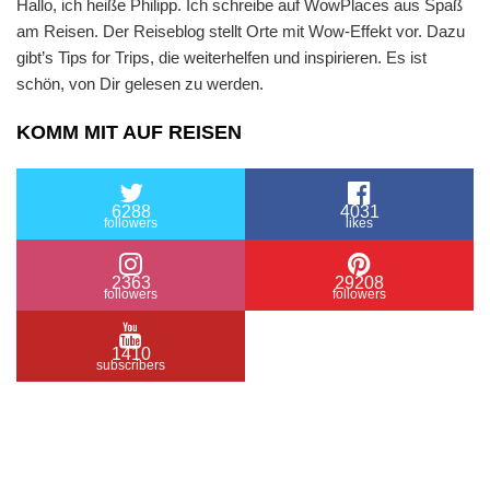
Hallo, ich heiße Philipp. Ich schreibe auf WowPlaces aus Spaß
am Reisen. Der Reiseblog stellt Orte mit Wow-Effekt vor. Dazu
gibt’s Tips for Trips, die weiterhelfen und inspirieren. Es ist
schön, von Dir gelesen zu werden.
KOMM MIT AUF REISEN
6288
4031
followers
likes
2363
29208
followers
followers
1410
subscribers
/ Free WordPress Plugins and WordPress Themes