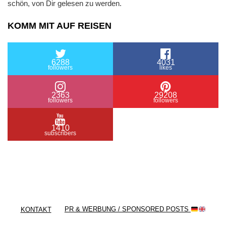
schön, von Dir gelesen zu werden.
KOMM MIT AUF REISEN
6288
4031
followers
likes
2363
29208
followers
followers
1410
subscribers
/ Free WordPress Plugins and WordPress Themes
by
Silicon Themes
. Join us right now!
KONTAKT
PR & WERBUNG / SPONSORED POSTS