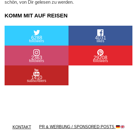
schön, von Dir gelesen zu werden.
KOMM MIT AUF REISEN
6288
4031
followers
likes
2363
29208
followers
followers
1410
subscribers
/ Free WordPress Plugins and WordPress Themes
by
Silicon Themes
. Join us right now!
KONTAKT
PR & WERBUNG / SPONSORED POSTS