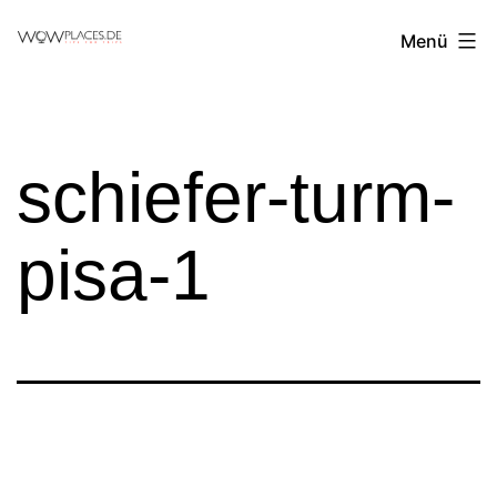
Zum
Reiseblog
Menü
Inhalt
WowPlaces.de
springen
schiefer-turm-
pisa-1