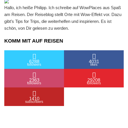
Hallo, ich heiße Philipp. Ich schreibe auf WowPlaces aus Spaß
am Reisen. Der Reiseblog stellt Orte mit Wow-Effekt vor. Dazu
gibt’s Tips for Trips, die weiterhelfen und inspirieren. Es ist
schön, von Dir gelesen zu werden.
KOMM MIT AUF REISEN
6288
4031
followers
likes
2363
29208
followers
followers
1410
subscribers
/ Free WordPress Plugins and WordPress Themes