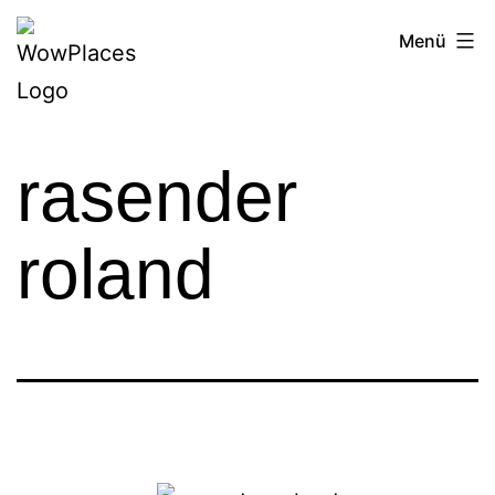
Zum
Reiseblog
Menü
Inhalt
WowPlaces.de
springen
rasender
roland