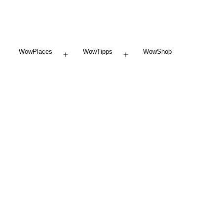
WowPlaces
WowTipps
WowShop
Menü
Menü
öffnen
öffnen