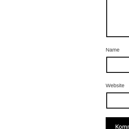
Name
Website