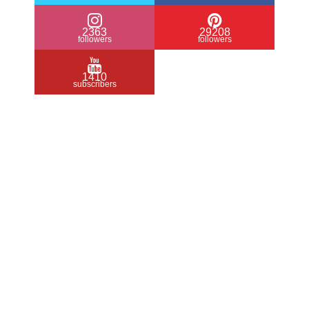
2363
29208
followers
followers
1410
subscribers
/ Free WordPress Plugins and WordPress
Themes by
Silicon Themes
. Join us right
now!