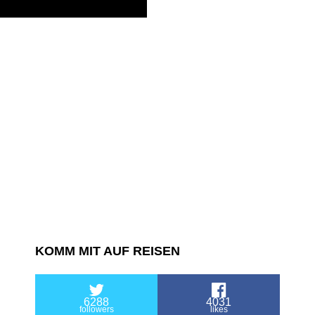
KOMM MIT AUF REISEN
6288
4031
followers
likes